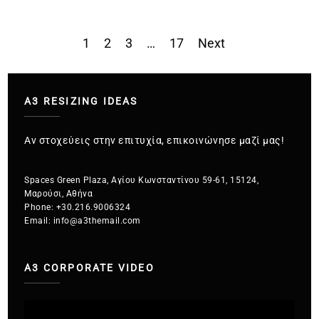
1
2
3
…
17
Next
Σελιδοποίηση
άρθρων
A3 RESIZING IDEAS
Αν στοχεύεις στην επιτυχία, επικοινώνησε μαζί μας!
Spaces Green Plaza, Αγίου Κωνσταντίνου 59-61, 15124,
Μαρούσι, Αθήνα
Phone:
+30.216.9006324
Email:
info@a3themail.com
A3 CORPORATE VIDEO
Πρόγραμμα
Αναπαραγωγής