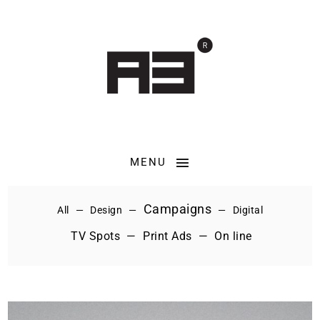
MENU
Campaigns
All
Design
Digital
TV Spots
Print Ads
On line