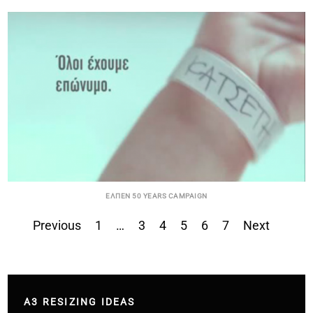
ΕΛΠΕΝ 50 YEARS CAMPAIGN
Previous
1
…
3
4
5
6
7
Next
Σελιδοποίηση
άρθρων
A3 RESIZING IDEAS